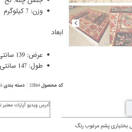
جنس چله: نخ
وزن: 7 کیلوگرم
ابعاد
عرض: 139 سانتی متر
طول: 147 سانتی متر
کد محصول
22864
دسته بندی
ف
آدرس ویدیو آپارات معتبر 
ال بختیاری پشم مرغوب رنگ