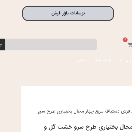
نوسانات بازار فرش
0
جستجو
بد
ج
رید
ارتباط با ما
قوانین
ه ما
فرش دستباف مربع چهار محال بختیاری طرح سرو
محال بختیاری طرح سرو خشت گل و