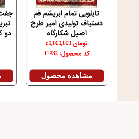
تابلویی تمام ابریشم قم
جفت 
دستباف تولیدی امیر طرح
تبر
اصیل شکارگاه
دو ک
تومان
60,000,000
ت
کد محصول: 41982
مشاهده محصول
م