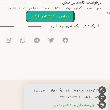
درخواست کارشناس فرش
جهت قیمت گذاری فرش دستبافت خود ، با ما در ارتباط باشید
ی
تماس با کارشناس فرش
I
W
T
T
F
قالیکده در شبکه های اجتماعی
n
h
e
w
a
s
a
l
i
c
t
t
e
t
e
a
s
g
t
b
g
a
r
e
o
r
p
a
r
o
a
p
m
k
m
دفتر بازار : خ خیام - بازار بزرگ تهران - سرای بهار
شماره تماس: 3-55155221-021
در این شعبه فروش داخلی نداریم