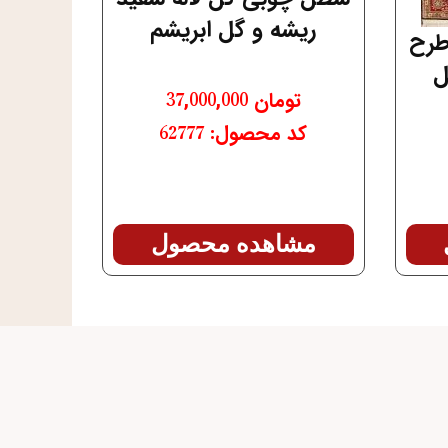
ریشه و گل ابریشم
طرح
ل
تومان
37,000,000
کد محصول: 62777
مشاهده محصول