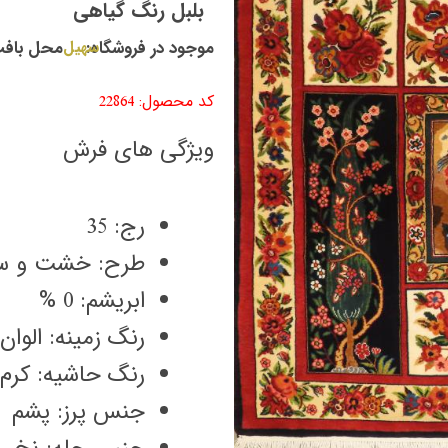
بلبل رنگ گیاهی
موجود در فروشگاه:
سهیل
محل بافت
کد محصول: 22864
ویژگی های فرش
رج: 35
طرح: خشت و سرو
ابریشم: 0 %
رنگ زمینه: الوان
رنگ حاشیه: کرم
جنس پرز: پشم