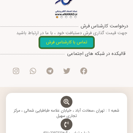
درخواست کارشناس فرش
جهت قیمت گذاری فرش دستبافت خود ، با ما در ارتباط باشید
تماس با کارشناس فرش
I
W
T
T
F
قالیکده در شبکه های اجتماعی
n
h
e
w
a
s
a
l
i
c
t
t
e
t
e
a
s
g
t
b
g
a
r
e
o
r
p
a
r
o
a
p
m
k
m
شعبه 1 : تهران ،سعادت آباد ، خیابان علامه طباطبایی شمالی ، مرکز
تجاری سهیل