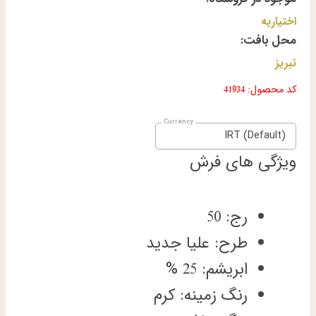
اختیاریه
محل بافت:
تبریز
کد محصول: 41934
IRT (Default)
ویژگی های فرش
رج: 50
طرح: علیا جدید
ابریشم: 25 %
رنگ زمینه: کرم