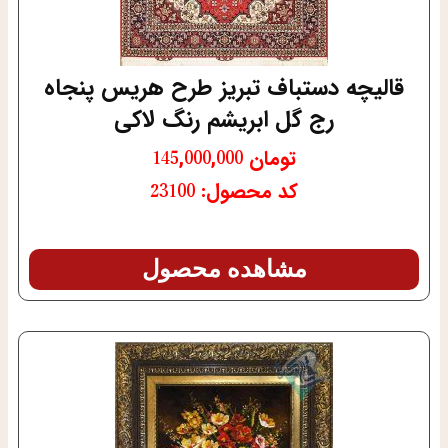
قالیچه دستباف تبریز طرح هریس پنجاه
رج گل ابریشم رنگ لاکی
تومان
145,000,000
کد محصول: 23100
مشاهده محصول