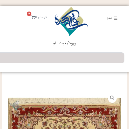
فتن
ه
0
حتوا
سبد
تومان
0
منو
خرید
ورود/ ثبت نام
جستجو