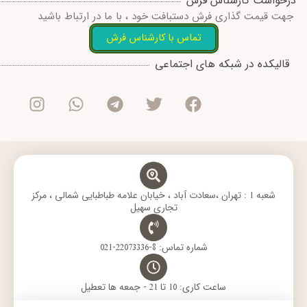
درخواست کارشناس فرش
جهت قیمت گذاری فرش دستبافت خود ، با ما در ارتباط باشید
تماس با کارشناس فرش
I
W
T
T
F
قالیکده در شبکه های اجتماعی
n
h
e
w
a
s
a
l
i
c
t
t
e
t
e
a
s
g
t
b
g
a
r
e
o
r
p
a
r
o
a
p
m
k
m
شعبه 1 : تهران ،سعادت آباد ، خیابان علامه طباطبایی شمالی ، مرکز
تجاری سهیل
شماره تماس: 8-22073336-021
ساعت کاری: 10 تا 21 - جمعه ها تعطیل