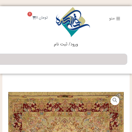
فتن
ه
0
حتوا
سبد
تومان
0
منو
خرید
ورود/ ثبت نام
جستجو