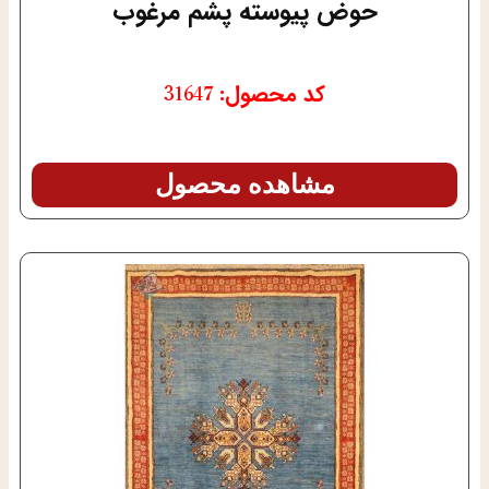
حوض پیوسته پشم مرغوب
کد محصول: 31647
مشاهده محصول