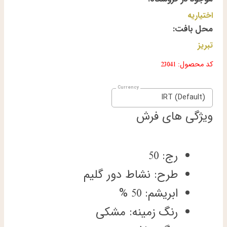
اختیاریه
محل بافت:
تبریز
کد محصول: 23041
IRT (Default)
ویژگی های فرش
رج: 50
طرح: نشاط دور گلیم
ابریشم: 50 %
رنگ زمینه: مشکی