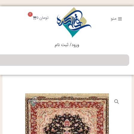
فتن
ه
0
حتوا
سبد
تومان
0
منو
خرید
ورود/ ثبت نام
جستجو