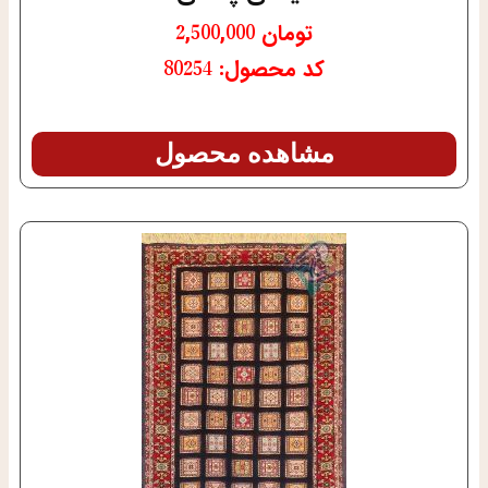
تومان
2,500,000
کد محصول: 80254
مشاهده محصول