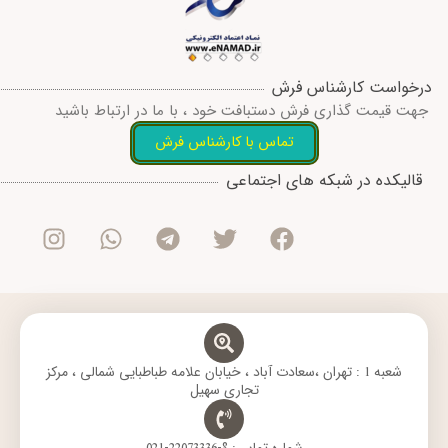
درخواست کارشناس فرش
جهت قیمت گذاری فرش دستبافت خود ، با ما در ارتباط باشید
تماس با کارشناس فرش
I
W
T
T
F
قالیکده در شبکه های اجتماعی
n
h
e
w
a
s
a
l
i
c
t
t
e
t
e
a
s
g
t
b
g
a
r
e
o
r
p
a
r
o
a
p
m
k
m
شعبه 1 : تهران ،سعادت آباد ، خیابان علامه طباطبایی شمالی ، مرکز
تجاری سهیل