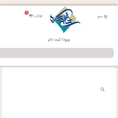
فتن
ه
0
حتوا
سبد
تومان
0
منو
خرید
ورود/ ثبت نام
جستجو