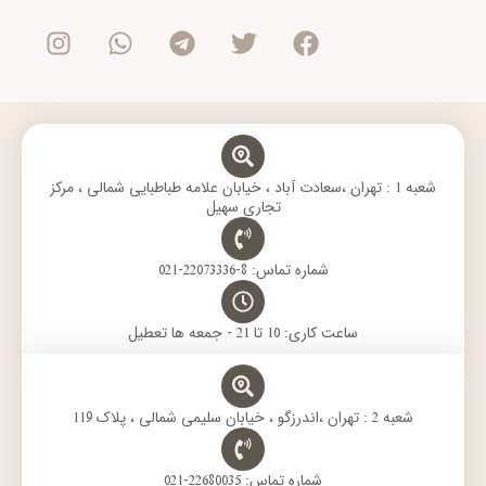
n
h
e
w
a
s
a
l
i
c
t
t
e
t
e
a
s
g
t
b
g
a
r
e
o
r
p
a
r
o
a
p
m
k
m
شعبه 1 : تهران ،سعادت آباد ، خیابان علامه طباطبایی شمالی ، مرکز
تجاری سهیل
شماره تماس: 8-22073336-021
ساعت کاری: 10 تا 21 - جمعه ها تعطیل
شعبه 2 : تهران ،اندرزگو ، خیابان سلیمی شمالی ، پلاک 119
شماره تماس: 22680035-021